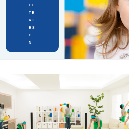
EI
TE
RL
ES
E
N