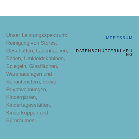
Unser Leistungsspektrum:
IMPRESSUM
Reinigung von Stores,
Geschäften, Ladenflächen,
DATENSCHUTZERKLÄRU
NG
Böden, Umkleidekabinen,
Spiegeln, Glasflächen,
Warenauslagen und
Schaufenstern, sowie
Privatwohnungen,
Kindergärten,
Kindertagesstätten,
Kinderkrippen und
Büroräumen.