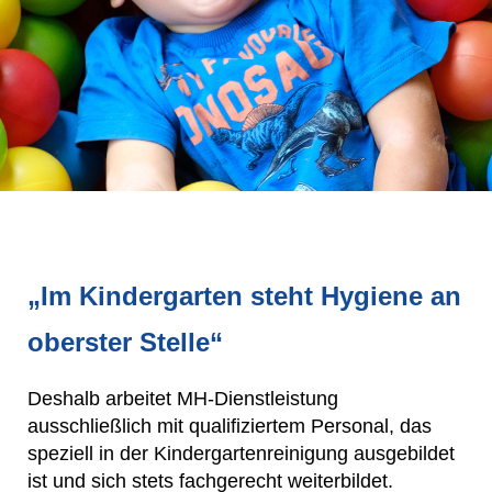
„
Im Kindergarten
s
teht Hygiene
a
n
o
b
e
rst
e
r Stelle
“
Deshalb arbeitet MH-Dienstleistung
ausschließlich mit qualifiziertem Personal, das
speziell in der Kindergartenreinigung ausgebildet
ist und sich stets fachgerecht weiterbildet.