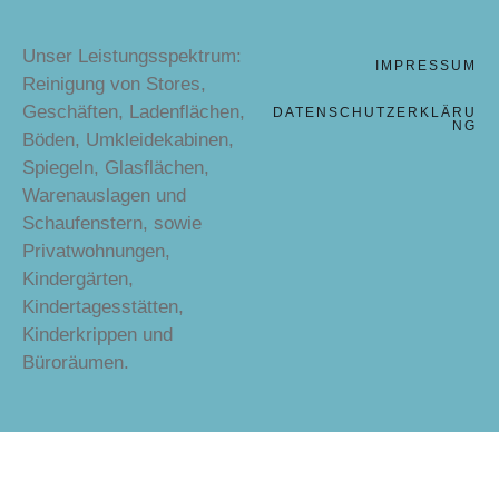
Unser Leistungsspektrum:
IMPRESSUM
Reinigung von Stores,
Geschäften, Ladenflächen,
DATENSCHUTZERKLÄRU
NG
Böden, Umkleidekabinen,
Spiegeln, Glasflächen,
Warenauslagen und
Schaufenstern, sowie
Privatwohnungen,
Kindergärten,
Kindertagesstätten,
Kinderkrippen und
Büroräumen.